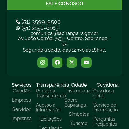
FALE CONOSCO
(51) 3599-9500
(51) 2150-0163
comunica@sapiranga.rs.gov.br
Av. João Corrêa, 793 - Centro, Sapiranga -
RS
Segunda a sexta, das 12h30 às 18h30.
Serviços
Transparência
Cidade
Ouvidoria
Cidadão
Portal da
Institucional
Ouvidoria
Transparência
Geral
Empresa
Sobre
Acesso à
Sapiranga
Serviço de
Servidor
Informação
Informação
Símbolos
Imprensa
Licitações
Perguntas
Turísmo
Frequentes
Legislação