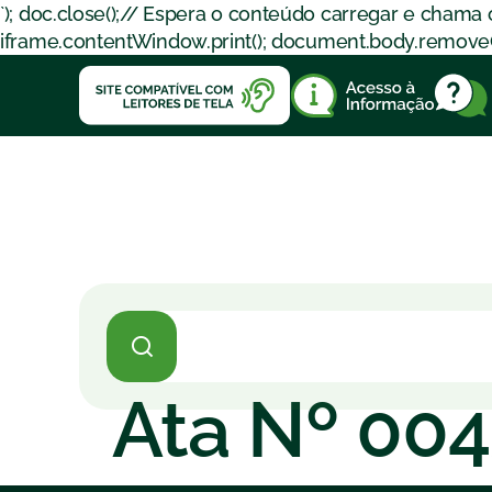
`); doc.close();// Espera o conteúdo carregar e chama
iframe.contentWindow.print(); document.body.removeChil
Ata Nº 00