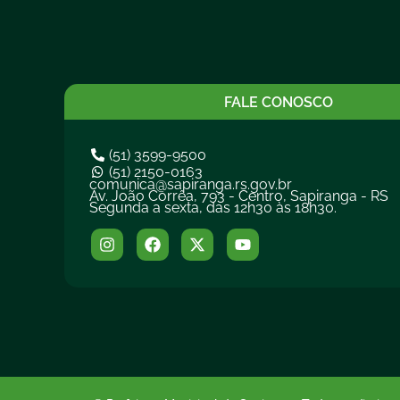
FALE CONOSCO
(51) 3599-9500
(51) 2150-0163
comunica@sapiranga.rs.gov.br
Av. João Corrêa, 793 - Centro, Sapiranga - RS
Segunda a sexta, das 12h30 às 18h30.