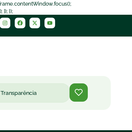
iframe.contentWindow.focus();
); });
Transparência