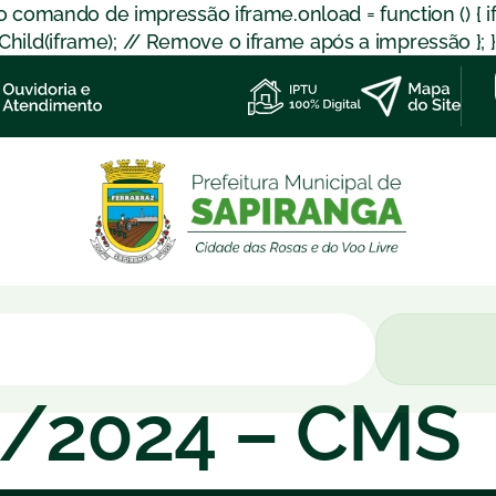
 o comando de impressão iframe.onload = function () { 
d(iframe); // Remove o iframe após a impressão }; }); }
4/2024 – CMS