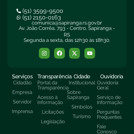
(51) 3599-9500
(51) 2150-0163
comunica@sapiranga.rs.gov.br
Av. João Corrêa, 793 - Centro, Sapiranga -
RS
Segunda a sexta, das 12h30 às 18h30.
Serviços
Transparência
Cidade
Ouvidoria
Cidadão
Portal da
Institucional
Ouvidoria
Transparência
Geral
Empresa
Sobre
Acesso à
Sapiranga
Serviço de
Servidor
Informação
Informação
Símbolos
Imprensa
Licitações
Perguntas
Turísmo
Frequentes
Legislação
Fale
Conosco