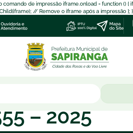
 o comando de impressão iframe.onload = function () { 
d(iframe); // Remove o iframe após a impressão }; }); }
55 – 2025