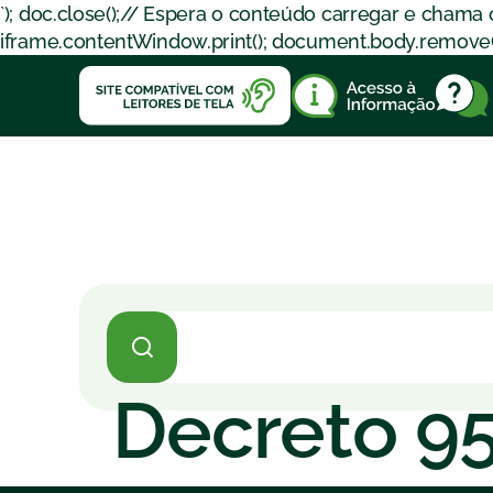
`); doc.close();// Espera o conteúdo carregar e chama
iframe.contentWindow.print(); document.body.removeChil
Decreto 95