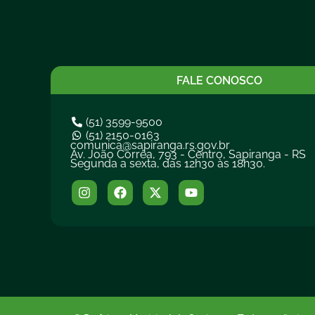
FALE CONOSCO
(51) 3599-9500
(51) 2150-0163
comunica@sapiranga.rs.gov.br
Av. João Corrêa, 793 - Centro, Sapiranga - RS
Segunda a sexta, das 12h30 às 18h30.