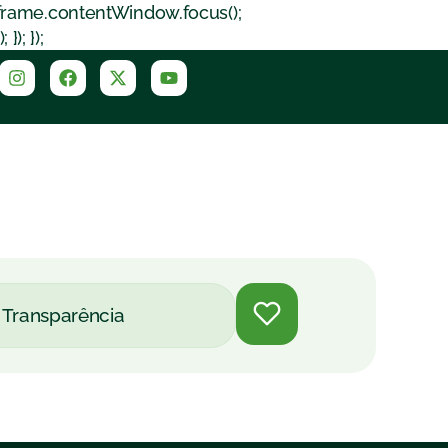
iframe.contentWindow.focus();
); });
Transparência