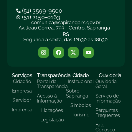
(51) 3599-9500
(51) 2150-0163
comunica@sapiranga.rs.gov.br
Av. João Corrêa, 793 - Centro, Sapiranga -
RS
Segunda a sexta, das 12h30 às 18h30.
Serviços
Transparência
Cidade
Ouvidoria
Cidadão
Portal da
Institucional
Ouvidoria
Transparência
Geral
Empresa
Sobre
Acesso à
Sapiranga
Serviço de
Servidor
Informação
Informação
Símbolos
Imprensa
Licitações
Perguntas
Turísmo
Frequentes
Legislação
Fale
Conosco