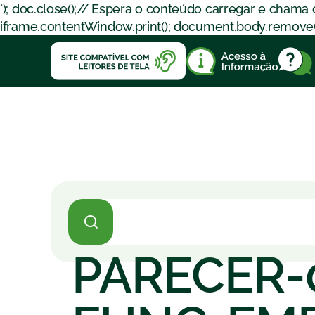
`); doc.close();// Espera o conteúdo carregar e chama
iframe.contentWindow.print(); document.body.removeChil
PARECER-