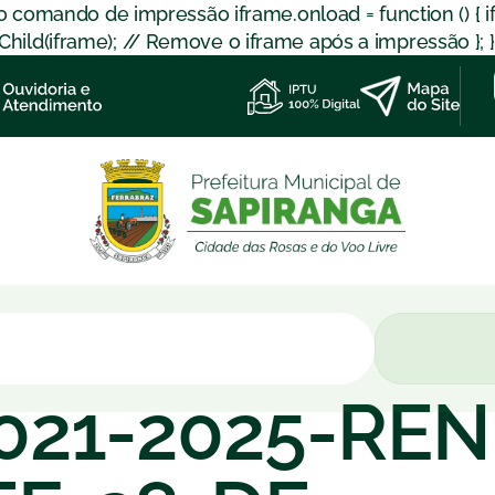
 o comando de impressão iframe.onload = function () { 
d(iframe); // Remove o iframe após a impressão }; }); }
021-2025-REN