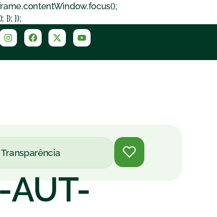
iframe.contentWindow.focus();
); });
Transparência
-AUT-