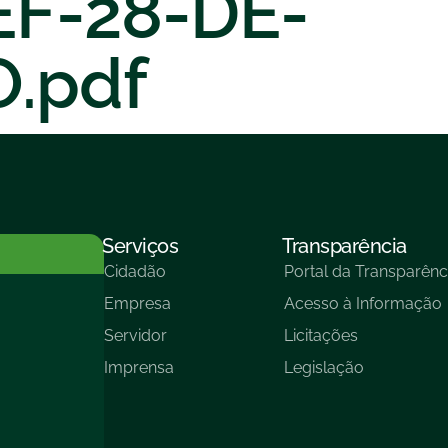
F-28-DE-
.pdf
Serviços
Transparência
Cidadão
Portal da Transparênc
Empresa
Acesso à Informação
Servidor
Licitações
Imprensa
Legislação