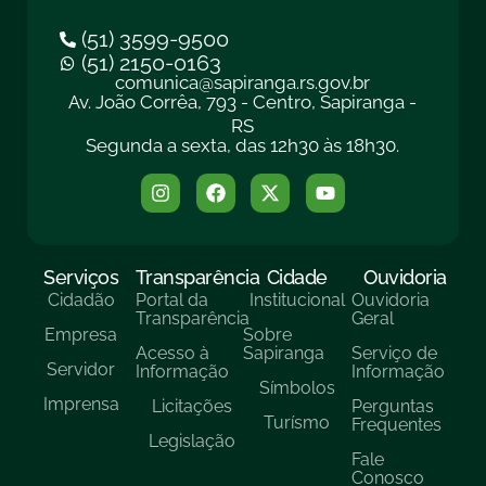
(51) 3599-9500
(51) 2150-0163
comunica@sapiranga.rs.gov.br
Av. João Corrêa, 793 - Centro, Sapiranga -
RS
Segunda a sexta, das 12h30 às 18h30.
Serviços
Transparência
Cidade
Ouvidoria
Cidadão
Portal da
Institucional
Ouvidoria
Transparência
Geral
Empresa
Sobre
Acesso à
Sapiranga
Serviço de
Servidor
Informação
Informação
Símbolos
Imprensa
Licitações
Perguntas
Turísmo
Frequentes
Legislação
Fale
Conosco