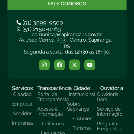
FALE CONOSCO
(51) 3599-9500
(51) 2150-0163
comunica@sapiranga.rs.gov.br
Av. João Corrêa, 793 - Centro, Sapiranga -
RS
Segunda a sexta, das 12h30 às 18h30.
Serviços
Transparência
Cidade
Ouvidoria
Cidadão
Portal da
Institucional
Ouvidoria
Transparência
Geral
Empresa
Sobre
Acesso à
Sapiranga
Serviço de
Servidor
Informação
Informação
Símbolos
Imprensa
Licitações
Perguntas
Turísmo
Frequentes
Legislação