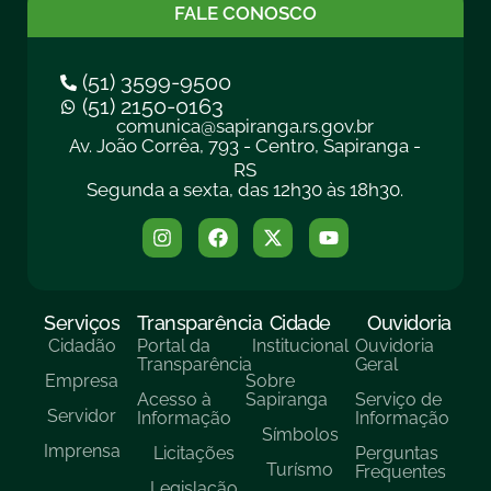
FALE CONOSCO
(51) 3599-9500
(51) 2150-0163
comunica@sapiranga.rs.gov.br
Av. João Corrêa, 793 - Centro, Sapiranga -
RS
Segunda a sexta, das 12h30 às 18h30.
Serviços
Transparência
Cidade
Ouvidoria
Cidadão
Portal da
Institucional
Ouvidoria
Transparência
Geral
Empresa
Sobre
Acesso à
Sapiranga
Serviço de
Servidor
Informação
Informação
Símbolos
Imprensa
Licitações
Perguntas
Turísmo
Frequentes
Legislação