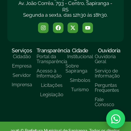
Av. João Corrêa, 793 - Centro, Sapiranga -
RS
Segunda a sexta, das 12h30 às 18h30.
Serviços
Transparência
Cidade
Ouvidoria
Cidadão
Portal da
Institucional
Ouvidoria
Transparência
Geral
Empresa
Sobre
Acesso à
Sapiranga
Serviço de
Servidor
Informação
Informação
Símbolos
Imprensa
Licitações
Perguntas
Turísmo
Frequentes
Legislação
Fale
Conosco
2026 © Prefeitura Municipal de Sapiranga. Todos os direitos