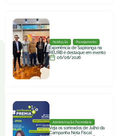
Habitação
Planejamento
Experiência de Sapiranga na
REURB é destaque em evento
06/08/2026
Administração Fazendária
Veja os sorteados de Julho da
Campanha Nota Fiscal