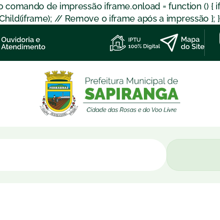
 o comando de impressão iframe.onload = function () { 
d(iframe); // Remove o iframe após a impressão }; }); }