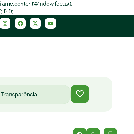
iframe.contentWindow.focus();
); });
Transparência