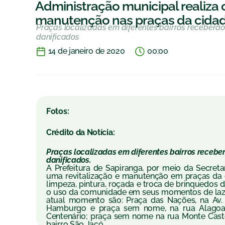
Administração municipal realiza o
manutenção nas praças da cida
Praças localizadas em diferentes bairros receberão
danificados
14 de janeiro de 2020
00:00
Fotos:
Crédito da Notícia:
Praças localizadas em diferentes bairros receber
danificados.
A Prefeitura de Sapiranga, por meio da Secreta
uma revitalização e manutenção em praças da ci
limpeza, pintura, roçada e troca de brinquedos 
o uso da comunidade em seus momentos de lazer
atual momento são: Praça das Nações, na Av.
Hamburgo e praça sem nome, na rua Alagoas,
Centenário; praça sem nome na rua Monte Cast
bairro São Jacó.