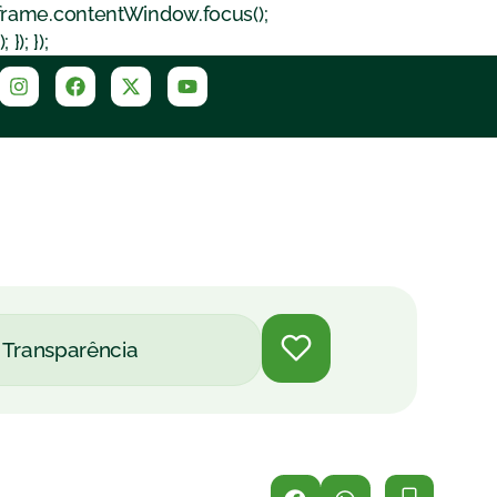
iframe.contentWindow.focus();
); });
Transparência