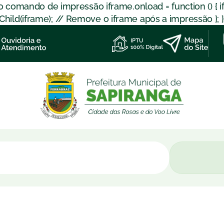
 o comando de impressão iframe.onload = function () { 
d(iframe); // Remove o iframe após a impressão }; }); }