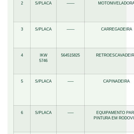
2
S/PLACA
——
MOTONIVELADOR
3
S/PLACA
——
CARREGADEIRA
4
IKW
564515825
RETROESCAVADEI
5746
5
S/PLACA
—–
CAPINADEIRA
6
S/PLACA
—–
EQUIPAMENTO PA
PINTURA EM RODOV