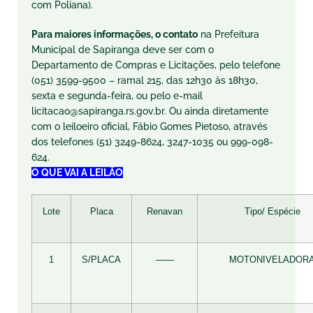
com Poliana).
Para maiores informações, o contato
na Prefeitura
Municipal de Sapiranga deve ser com o
Departamento de Compras e Licitações, pelo telefone
(051) 3599-9500 – ramal 215, das 12h30 às 18h30,
sexta e segunda-feira, ou pelo e-mail
licitacao@sapiranga.rs.gov.br. Ou ainda diretamente
com o leiloeiro oficial, Fábio Gomes Pietoso, através
dos telefones (51) 3249-8624, 3247-1035 ou 999-098-
624.
O QUE VAI A LEILÃO
Lote
Placa
Renavan
Tipo/ Espécie
1
S/PLACA
——
MOTONIVELADOR