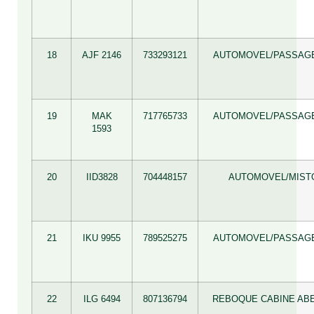
18
AJF 2146
733293121
AUTOMOVEL/PASSAG
19
MAK
717765733
AUTOMOVEL/PASSAG
1593
20
IID3828
704448157
AUTOMOVEL/MIST
21
IKU 9955
789525275
AUTOMOVEL/PASSAG
22
ILG 6494
807136794
REBOQUE CABINE AB