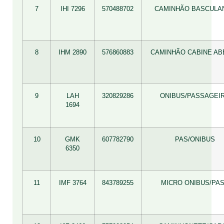
7
IHI 7296
570488702
CAMINHÃO BASCULA
8
IHM 2890
576860883
CAMINHÃO CABINE AB
9
LAH
320829286
ONIBUS/PASSAGEI
1694
10
GMK
607782790
PAS/ONIBUS
6350
11
IMF 3764
843789255
MICRO ONIBUS/PA