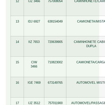
12
IJZ 3466
757008054
CAMINHONETE/CAR
13
IDJ 6927
638154049
CAMIONETA/MIST
14
IIZ 7653
720639905
CAMINHONETE CABI
DUPLA
15
CIW
710823002
CAMIONETA/CARG
3466
16
IGE 7469
673149765
AUTOMOVEL MIST
17
IJZ 3512
757011900
AUTOMOVEL/PASSAG