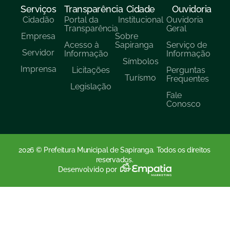
Serviços
Transparência
Cidade
Ouvidoria
Cidadão
Portal da
Institucional
Ouvidoria
Transparência
Geral
Empresa
Sobre
Acesso à
Sapiranga
Serviço de
Servidor
Informação
Informação
Símbolos
Imprensa
Licitações
Perguntas
Turísmo
Frequentes
Legislação
Fale
Conosco
2026 © Prefeitura Municipal de Sapiranga. Todos os direitos
reservados.
Desenvolvido por