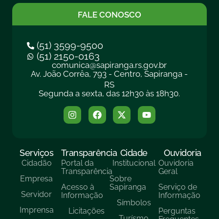
FALE CONOSCO
(51) 3599-9500
(51) 2150-0163
comunica@sapiranga.rs.gov.br
Av. João Corrêa, 793 - Centro, Sapiranga -
RS
Segunda a sexta, das 12h30 às 18h30.
Serviços
Transparência
Cidade
Ouvidoria
Cidadão
Portal da
Institucional
Ouvidoria
Transparência
Geral
Empresa
Sobre
Acesso à
Sapiranga
Serviço de
Servidor
Informação
Informação
Símbolos
Imprensa
Licitações
Perguntas
Turísmo