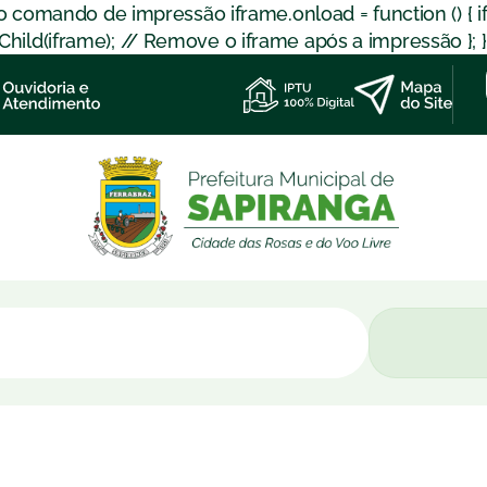
 o comando de impressão iframe.onload = function () { 
d(iframe); // Remove o iframe após a impressão }; }); }