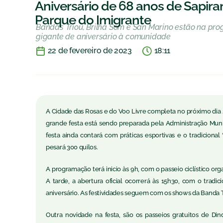
Aniversário de 68 anos de Sapir
Parque do Imigrante
Bandas Triou, Brilha Som e San Marino estão na pr
gigante de aniversário à comunidade
22 de fevereiro de 2023
18:11
A Cidade das Rosas e do Voo Livre completa no próximo dia
grande festa está sendo preparada pela Administração Mun
festa ainda contará com práticas esportivas e o tradicional
pesará 300 quilos.
A programação terá inicio às 9h, com o passeio ciclístico or
A tarde, a abertura oficial ocorrerá às 15h30, com o tradi
aniversário. As festividades seguem com os shows da Banda T
Outra novidade na festa, são os passeios gratuitos de 