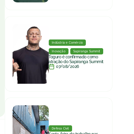
Indústria e Comércio
Inovação
Sapiranga Summit
Toguro é confirmado como
atração do Sapiranga Summit
07/08/2026
Defesa Civil
Sexta-feira de trabalho nas