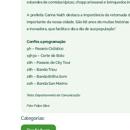
estandes de comidas típicas, chopp artesanal e brinquedos inf
A prefeita Carina Nath destaca a importância da retomada
importante da nossa cidade. São 68 anos de muitas história
e inovadora, que facilita o dia a dia de sua população”.
Confira a programação
9h – Passeio Ciclístico
15h30 – Corte do Bolo
16h – Passeio de City Tour
16h – Banda Triou
18h – Banda Brilha Som
20h – Banda San Marino
Texto: Departamento de Comunicação
Foto: Felipe Silva
Categorias: