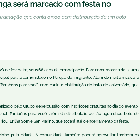
anga será marcado com festa no
ogramação, que conta ainda com distribuição de um bolo
 28 de fevereiro, seus 68 anos de emancipação. Para comemorar a data, uma
icipal para a comunidade no Parque do Imigrante. Além de muita música, a
 “Parabéns para você’, com corte e distribuição do bolo de aniversário, que
ganizado pelo Grupo Repercussão, com inscrições gratuitas no dia do evento.
cional ‘Parabéns para você’, além da distribuição do tão aguardado bolo de
riou, Brilha Som e San Marino, que tocará até o encerramento da festa.
Dindinho pela cidade. A comunidade também poderá aproveitar também os