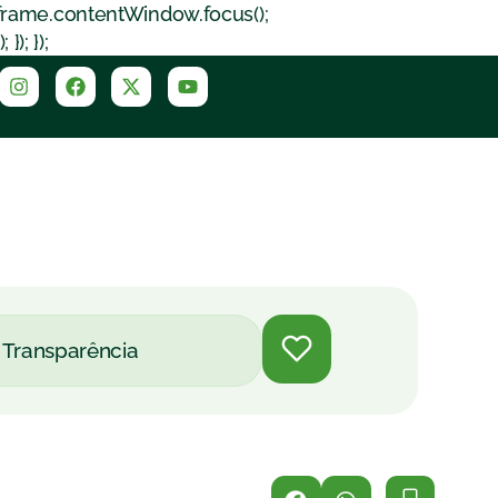
iframe.contentWindow.focus();
); });
Transparência