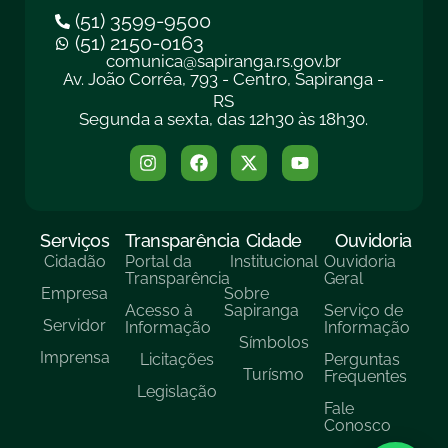
(51) 3599-9500
(51) 2150-0163
comunica@sapiranga.rs.gov.br
Av. João Corrêa, 793 - Centro, Sapiranga -
RS
Segunda a sexta, das 12h30 às 18h30.
Serviços
Transparência
Cidade
Ouvidoria
Cidadão
Portal da
Institucional
Ouvidoria
Transparência
Geral
Empresa
Sobre
Acesso à
Sapiranga
Serviço de
Servidor
Informação
Informação
Símbolos
Imprensa
Licitações
Perguntas
Turísmo
Frequentes
Legislação
Fale
Conosco