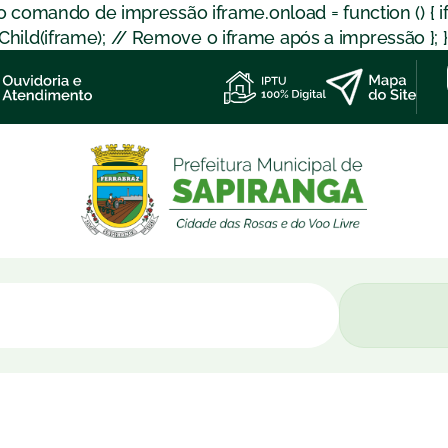
 o comando de impressão iframe.onload = function () { 
d(iframe); // Remove o iframe após a impressão }; }); }