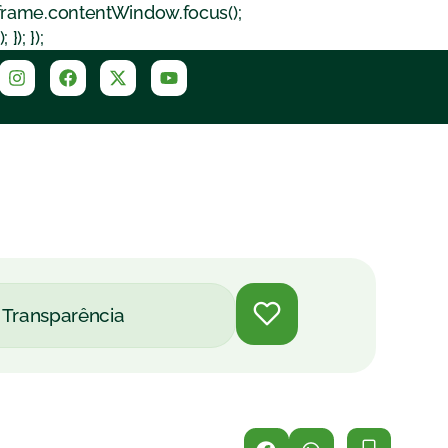
iframe.contentWindow.focus();
); });
Transparência