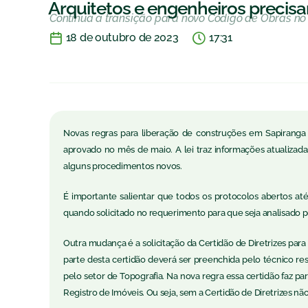
Arquitetos e engenheiros precisa
Continua a transição para novo Código de Obras no
18 de outubro de 2023
17:31
Novas regras para liberação de construções em Sapiranga
aprovado no mês de maio. A lei traz informações atualizadas
alguns procedimentos novos.
É importante salientar que todos os protocolos abertos at
quando solicitado no requerimento para que seja analisado pe
Outra mudança é a solicitação da Certidão de Diretrizes para
parte desta certidão deverá ser preenchida pelo técnico re
pelo setor de Topografia. Na nova regra essa certidão faz par
Registro de Imóveis. Ou seja, sem a Certidão de Diretrizes não