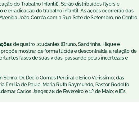
ção do Trabalho Infantil). Serão distribuídos flyers e
e erradicação do trabalho infantil. As ações ocorrerão das
da Avenida João Corrêa com a Rua Sete de Setembro, no Centro
 ações
de quatro ,studantes (Bruno, Sandrinha, Hique e
e propõe mostrar de forma lúcida e descontraída a relação de
tantes fases de suas vidas, passando pelas incertezas e
Senna, Dr. Décio Gomes Pereiral e Erico Verissimo; das
aria Emília de Paula, Maria Ruth Raymundo, Pastor Rodolfo
emar Carlos Jaeger, 28 de Fevereiro e 1.º de Maio; e IEs