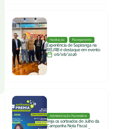
Habitação
Planejamento
Experiência de Sapiranga na
REURB é destaque em evento
06/08/2026
Administração Fazendária
Veja os sorteados de Julho da
Campanha Nota Fiscal