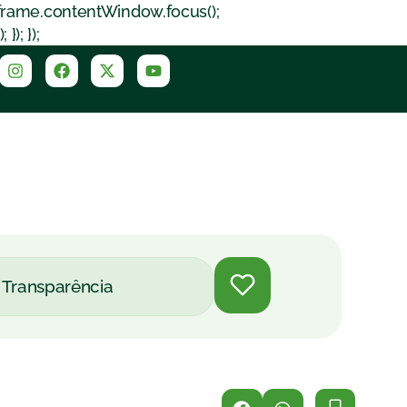
iframe.contentWindow.focus();
); });
Transparência