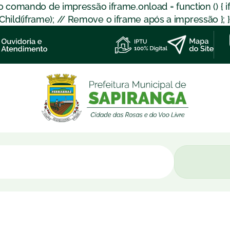
 o comando de impressão iframe.onload = function () { 
d(iframe); // Remove o iframe após a impressão }; }); }