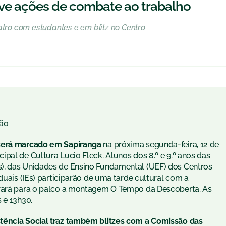
e ações de combate ao trabalho
atro com estudantes e em blitz no Centro
ão
 será marcado em Sapiranga
na próxima segunda-feira, 12 de
pal de Cultura Lucio Fleck. Alunos dos 8.º e 9.º anos das
), das Unidades de Ensino Fundamental (UEF) dos Centros
duais (IEs) participarão de uma tarde cultural com a
trará para o palco a montagem O Tempo da Descoberta. As
 e 13h30.
tência Social traz também blitzes com a Comissão das