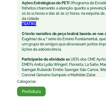
Ações Estratégicas do PETI
(Programa de Erradica
folhetos chamando a atenção quanto a prevenção 
10 às 11 horas e das 16 às 17 horas, na esquina 
da cidade.
TEATRO
O texto narrativo da peça teatral baseia-se nas
Eugênia) da 4.ª série do Ensino Fundamental, qu
um grupo de amigos que atravessam juntos impor
lições da adolescência.
Participarão da atividade as
UEFs dos CME Ayrton 
EMEFs Anita Lydia Wingert, Floresta, La Salle, M
Saenger, Rubaldo Emílio Saenger, São Carlos, Wald
Coronel Genuíno Sampaio e Mathilde Zatar.
Categorias:
Prefeitura