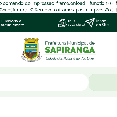
 o comando de impressão iframe.onload = function () { 
d(iframe); // Remove o iframe após a impressão }; }); }