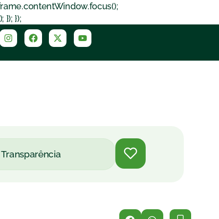
iframe.contentWindow.focus();
); });
Transparência