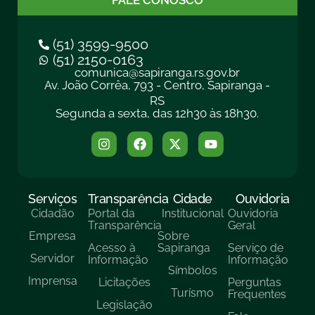
FALE CONOSCO
(51) 3599-9500
(51) 2150-0163
comunica@sapiranga.rs.gov.br
Av. João Corrêa, 793 - Centro, Sapiranga -
RS
Segunda a sexta, das 12h30 às 18h30.
Serviços
Transparência
Cidade
Ouvidoria
Cidadão
Portal da
Institucional
Ouvidoria
Transparência
Geral
Empresa
Sobre
Acesso à
Sapiranga
Serviço de
Servidor
Informação
Informação
Símbolos
Imprensa
Licitações
Perguntas
Turísmo
Frequentes
Legislação