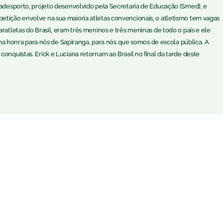
aradesporto, projeto desenvolvido pela Secretaria de Educação (Smed), e
etição envolve na sua maioria atletas convencionais, o atletismo tem vagas
ratletas do Brasil, eram três meninos e três meninas de todo o país e ele
é uma honra para nós de Sapiranga, para nós que somos de escola pública. A
onquistas. Erick e Luciana retornam ao Brasil no final da tarde deste