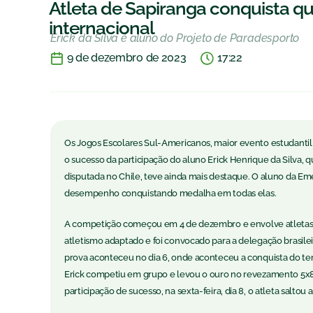
Atleta de Sapiranga conquista 
internacional
Erick da Silva é aluno do Projeto de Paradesporto
9 de dezembro de 2023
17:22
Os Jogos Escolares Sul-Americanos, maior evento estudantil
o sucesso da participação do aluno Erick Henrique da Silva, 
disputada no Chile, teve ainda mais destaque. O aluno da Em
desempenho conquistando medalha em todas elas.
A competição começou em 4 de dezembro e envolve atletas-e
atletismo adaptado e foi convocado para a delegação brasilei
prova aconteceu no dia 6, onde aconteceu a conquista do terc
Erick competiu em grupo e levou o ouro no revezamento 5x80m
participação de sucesso, na sexta-feira, dia 8, o atleta saltou