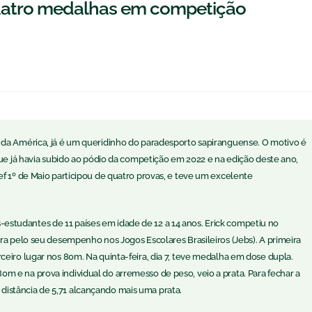
quatro medalhas em competição
 da América, já é um queridinho do paradesporto sapiranguense. O motivo é
que já havia subido ao pódio da competição em 2022 e na edição deste ano,
ef 1º de Maio participou de quatro provas, e teve um excelente
studantes de 11 países em idade de 12 a 14 anos. Erick competiu no
ra pelo seu desempenho nos Jogos Escolares Brasileiros (Jebs). A primeira
eiro lugar nos 80m. Na quinta-feira, dia 7, teve medalha em dose dupla.
 e na prova individual do arremesso de peso, veio a prata. Para fechar a
 a distância de 5,71 alcançando mais uma prata.