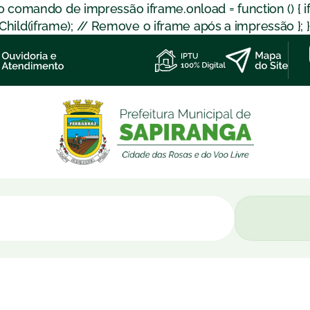
 o comando de impressão iframe.onload = function () { 
d(iframe); // Remove o iframe após a impressão }; }); }