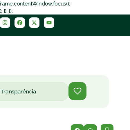
iframe.contentWindow.focus();
); });
Transparência