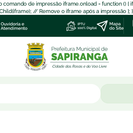
 o comando de impressão iframe.onload = function () { 
d(iframe); // Remove o iframe após a impressão }; }); }