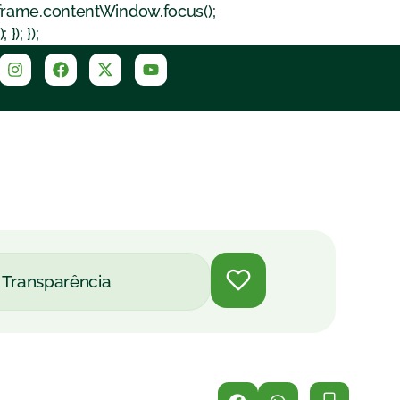
iframe.contentWindow.focus();
); });
Transparência