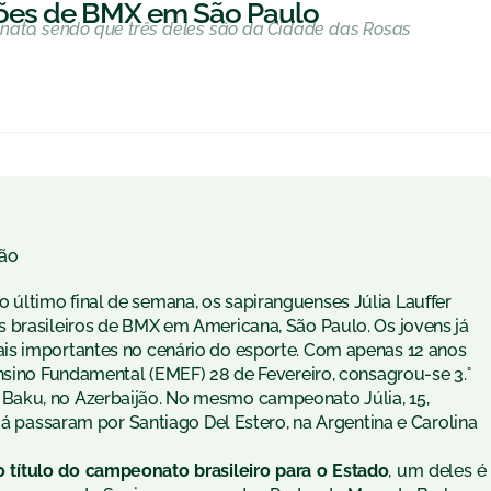
eões de BMX em São Paulo
nato, sendo que três deles são da Cidade das Rosas
ão
No último final de semana, os sapiranguenses Júlia Lauffer
 brasileiros de BMX em Americana, São Paulo. Os jovens já
is importantes no cenário do esporte. Com apenas 12 anos
nsino Fundamental (EMEF) 28 de Fevereiro, consagrou-se 3.°
Baku, no Azerbaijão. No mesmo campeonato Júlia, 15,
já passaram por Santiago Del Estero, na Argentina e Carolina
 título do campeonato brasileiro para o Estado
, um deles é