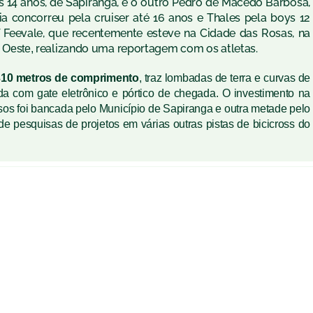
s 14 anos, de Sapiranga, e o outro Pedro de Macedo Barbosa,
ia concorreu pela cruiser até 16 anos e Thales pela boys 12
Feevale, que recentemente esteve na Cidade das Rosas, na
realizando uma reportagem com os atletas.
 Oeste,
310 metros de comprimento
, traz lombadas de terra e curvas de
ada com gate eletrônico e pórtico de chegada.
O investimento na
sos foi bancada pelo Município de Sapiranga e outra metade pelo
r de pesquisas de projetos em várias outras
pista
s
de
bicicross
do