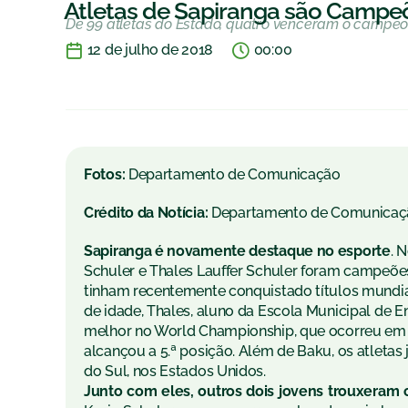
Atletas de Sapiranga são Camp
De 99 atletas do Estado, quatro venceram o campeo
12 de julho de 2018
00:00
Fotos:
Departamento de Comunicação
Crédito da Notícia:
Departamento de Comunicaç
Sapiranga é novamente destaque no esporte
. 
Schuler e Thales Lauffer Schuler foram campeões
tinham recentemente conquistado títulos mundia
de idade, Thales, aluno da Escola Municipal de E
melhor no World Championship, que ocorreu em 
alcançou a 5.ª posição. Além de Baku, os atletas 
do Sul, nos Estados Unidos.
Junto com eles, outros dois jovens trouxeram o