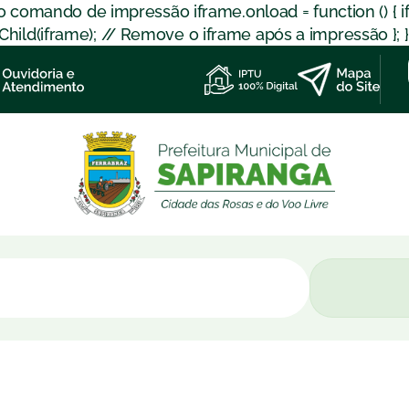
 o comando de impressão iframe.onload = function () { 
d(iframe); // Remove o iframe após a impressão }; }); }