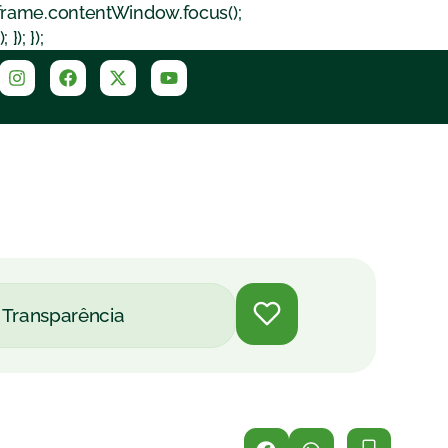
iframe.contentWindow.focus();
); });
Transparência