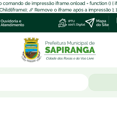
 o comando de impressão iframe.onload = function () { 
d(iframe); // Remove o iframe após a impressão }; }); }