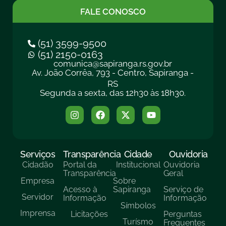
FALE CONOSCO
(51) 3599-9500
(51) 2150-0163
comunica@sapiranga.rs.gov.br
Av. João Corrêa, 793 - Centro, Sapiranga -
RS
Segunda a sexta, das 12h30 às 18h30.
Serviços
Transparência
Cidade
Ouvidoria
Cidadão
Portal da
Institucional
Ouvidoria
Transparência
Geral
Empresa
Sobre
Acesso à
Sapiranga
Serviço de
Servidor
Informação
Informação
Símbolos
Imprensa
Licitações
Perguntas
Turísmo
Frequentes