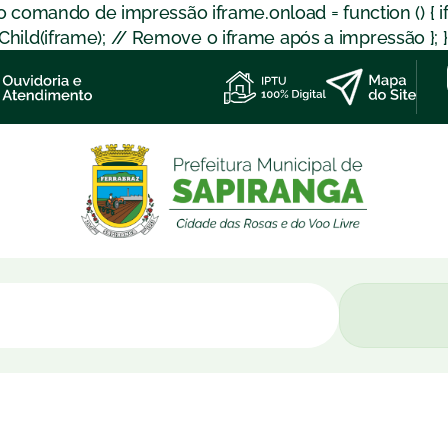
 o comando de impressão iframe.onload = function () { 
d(iframe); // Remove o iframe após a impressão }; }); }