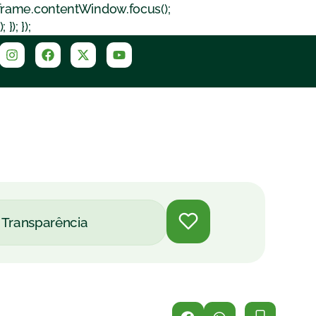
iframe.contentWindow.focus();
); });
Transparência