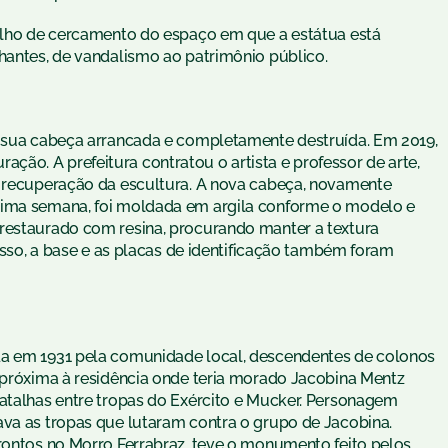
balho de cercamento do espaço em que a estátua está
lhantes, de vandalismo ao patrimônio público.
e sua cabeça arrancada e completamente destruída. Em 2019,
ão. A prefeitura contratou o artista e professor de arte,
e recuperação da escultura. A nova cabeça, novamente
tima semana, foi moldada em argila conforme o modelo e
 restaurado com resina, procurando manter a textura
disso, a base e as placas de identificação também foram
da em 1931 pela comunidade local, descendentes de colonos
a próxima à residência onde teria morado Jacobina Mentz
batalhas entre tropas do Exército e Mucker. Personagem
ava as tropas que lutaram contra o grupo de Jacobina.
frontos no Morro Ferrabraz, teve o monumento feito pelos