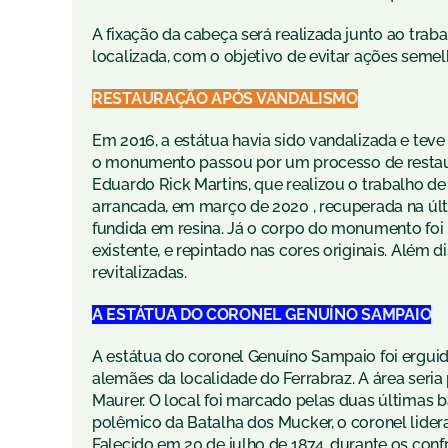
A fixação da cabeça será realizada junto ao tra
localizada, com o objetivo de evitar ações seme
RESTAURAÇÃO APÓS VANDALISMO
Em 2016, a estátua havia sido vandalizada e tev
o monumento passou por um processo de restauraç
Eduardo Rick Martins, que realizou o trabalho d
arrancada, em março de 2020 , recuperada na úl
fundida em resina. Já o corpo do monumento foi
existente, e repintado nas cores originais. Além 
revitalizadas.
A ESTÁTUA DO CORONEL GENUÍNO SAMPAIO
A estátua do coronel Genuíno Sampaio foi ergui
alemães da localidade do Ferrabraz. A área seri
Maurer. O local foi marcado pelas duas últimas 
polêmico da Batalha dos Mucker, o coronel lider
Falecido em 20 de julho de 1874, durante os con