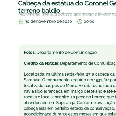
Cabeça da estátua do Coronel G
terreno baldio
Monumento teve sua cabeça arrancada e levada po
30 de novembro de 2020
00:00
Fotos:
Departamento de Comunicação
Crédito da Notícia:
Departamento de Comunicaç
Localizada, na última sexta-feira, 27, a cabeça
Sampaio. O monumento, erguido em 1931, faz part
localizado aos pés do Morro Ferrabraz, ao lado 
havia sido arrancada em março deste ano e até en
roçava o local, encontrou a peça no terreno que
abandonado, em Sapiranga. Conforme avaliação d
cabeça está em perfeito estado de conservação,
acondicionada durante estes meses em que este