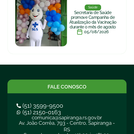
Saúde
Secretaria de Saúde
promove Campanha de
Atualização da Vacinação
durante o mês de agosto
05/08/2026
FALE CONOSCO
(51) 3599-9500
(51) 2150-0163
comunica@sapiranga.rs.gov.br
Av. João Corrêa, 793 - Centro, Sapiranga -
RS