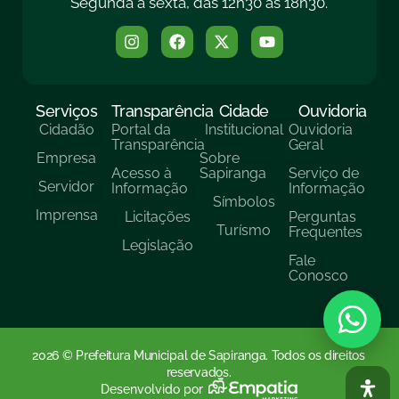
Segunda a sexta, das 12h30 às 18h30.
Serviços
Transparência
Cidade
Ouvidoria
Cidadão
Portal da
Institucional
Ouvidoria
Transparência
Geral
Empresa
Sobre
Acesso à
Sapiranga
Serviço de
Servidor
Informação
Informação
Símbolos
Imprensa
Licitações
Perguntas
Turísmo
Frequentes
Legislação
Fale
Conosco
2026 © Prefeitura Municipal de Sapiranga. Todos os direitos
reservados.
Desenvolvido por