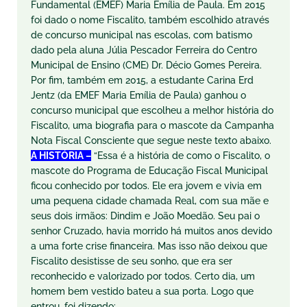
Fundamental (EMEF) Maria Emília de Paula. Em 2015
foi dado o nome
Fiscalito
, também escolhido através
de concurso municipal nas escolas, com batismo
dado pela aluna Júlia Pescador Ferreira do Centro
Municipal de Ensino (CME) Dr. Décio Gomes Pereira.
Por fim, também em 2015, a estudante Carina Erd
Jentz (da EMEF Maria Emília de Paula) ganhou o
concurso municipal que escolheu a melhor história do
Fiscalito
, uma biografia para o mascote da Campanha
Nota Fiscal Consciente que segue neste texto abaixo.
A HISTÓRIA –
“Essa é a história de como o
Fiscalito
, o
mascote do Programa de Educação Fiscal Municipal
ficou conhecido por todos. Ele era jovem e vivia em
uma pequena cidade chamada Real, com sua mãe e
seus dois irmãos: Dindim e João Moedão. Seu pai o
senhor Cruzado, havia morrido há muitos anos devido
a uma forte crise financeira. Mas isso não deixou que
Fiscalito
desistisse de seu sonho, que era ser
reconhecido e valorizado por todos. Certo dia, um
homem bem vestido bateu a sua porta. Logo que
entrou, foi dizendo: