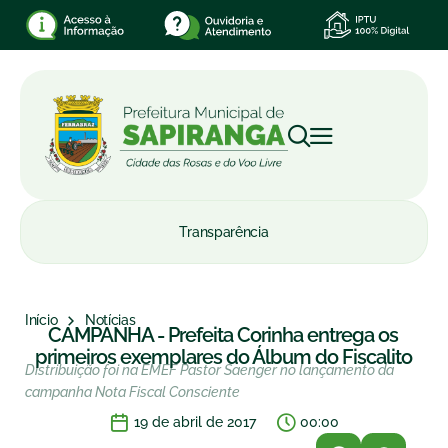
Transparência
Início
Notícias
CAMPANHA - Prefeita Corinha entrega os
primeiros exemplares do Álbum do Fiscalito
Distribuição foi na EMEF Pastor Saenger no lançamento da
campanha Nota Fiscal Consciente
19 de abril de 2017
00:00