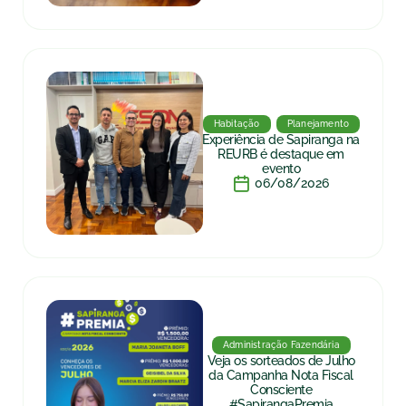
Habitação
Planejamento
Experiência de Sapiranga na
REURB é destaque em
evento
06/08/2026
Administração Fazendária
Veja os sorteados de Julho
da Campanha Nota Fiscal
Consciente
#SapirangaPremia