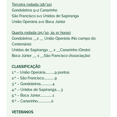
Terceira rodada (18/10)
Gondoleiros 5×2 Canarinho
São Francisco 2×1 Unidos de Sapiranga
União Operária 2×0 Boca Júnior
Quarta rodada (25/10, às 15 horas)
Gondoleiros __x __ União Operária (No campo do
Centenário)
Unidos de Sapiranga __ x __Canarinho (Oeste)
Boca Júnior __ x __São Francisco (Associação)
CLASSIFICAÇÃO
1.º – União Operária……………9 pontos
2.º – São Francisco……………..9
3.º – Gondoleiros……………….4
4.º – Unidos de Sapiranga…….3
5.º – Boca Júnior………………..1
6.º – Canarinho………………….0
VETERANOS