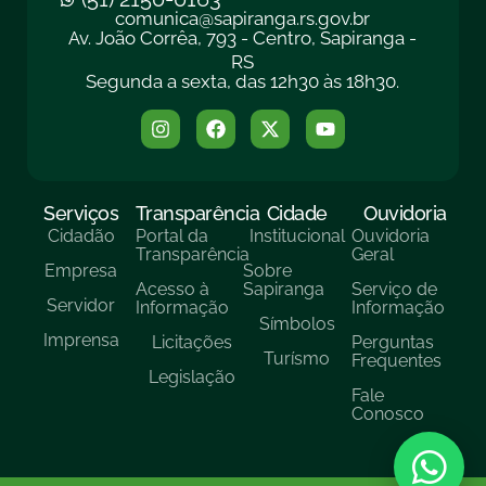
comunica@sapiranga.rs.gov.br
Av. João Corrêa, 793 - Centro, Sapiranga -
RS
Segunda a sexta, das 12h30 às 18h30.
Serviços
Transparência
Cidade
Ouvidoria
Cidadão
Portal da
Institucional
Ouvidoria
Transparência
Geral
Empresa
Sobre
Acesso à
Sapiranga
Serviço de
Servidor
Informação
Informação
Símbolos
Imprensa
Licitações
Perguntas
Turísmo
Frequentes
Legislação
Fale
Conosco