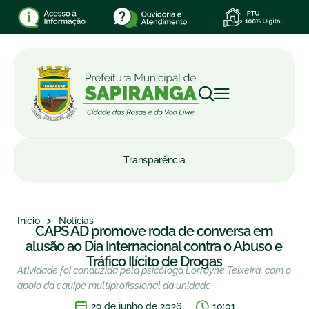
Transparência
Início
Notícias
CAPS AD promove roda de conversa em
alusão ao Dia Internacional contra o Abuso e
Tráfico Ilícito de Drogas
Atividade foi conduzida pela psicóloga Lorrayne Teixeira, com o
apoio da equipe multiprofissional da unidade
29 de junho de 2026
10:01