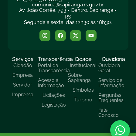
comunica@sapiranga.rs.gov.br
Av. João Corrêa, 793 - Centro, Sapiranga -
RS
Segunda a sexta, das 12h30 às 18h30.
Serviços
Transparência
Cidade
Ouvidoria
Cidadão
Portal da
Institucional
Ouvidoria
Transparência
Geral
Empresa
Sobre
Acesso à
Sapiranga
Serviço de
Servidor
Informação
Informação
Símbolos
Imprensa
Licitações
Perguntas
Turísmo
Frequentes
Legislação
Fale
Conosco