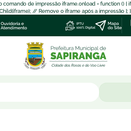
 o comando de impressão iframe.onload = function () { 
d(iframe); // Remove o iframe após a impressão }; }); }