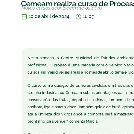
Cemeam realiza curso de Proces
Novos cursos acontecem até outubro
10 de abril de 2024
16:09
Nesta semana, o Centro Municipal de Estudos Ambientai
profissional. O projeto é uma parceria com o Serviço Naci
cursos nas mais diversas áreas e no mês de abril o tema é pr
O curso tem a duração de 24 horas divididas em três dias e 
cozinha industrial do Cemeam sob as orientações da instrut
conservação das frutas, depois de colhidas, também de 
abóbora, figo e batata-doce. Também geleia de butiá, goiaba,
até a limpeza dos vidros onde a compota será armazenada
prontinho para vender”, comenta Márcia.