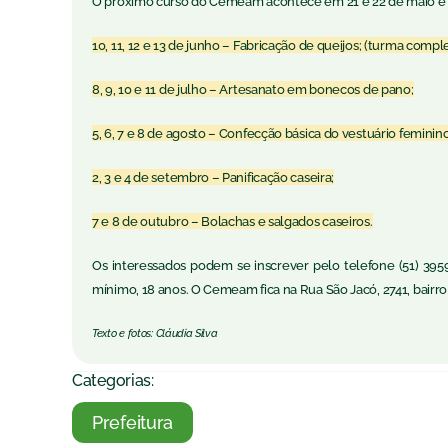
O próximo curso do Cemeam acontece em 21 e 22 de maio e se
10, 11, 12 e 13 de junho – Fabricação de queijos; (turma compl
8, 9, 10 e 11 de julho – Artesanato em bonecos de pano;
5, 6, 7 e 8 de agosto – Confecção básica do vestuário feminin
2, 3 e 4 de setembro – Panificação caseira;
7 e 8 de outubro – Bolachas e salgados caseiros.
Os interessados podem se inscrever pelo telefone (51) 395
mínimo, 18 anos. O Cemeam fica na Rua São Jacó, 2741, bairro
Texto e fotos: Cláudia Silva
Categorias:
Prefeitura