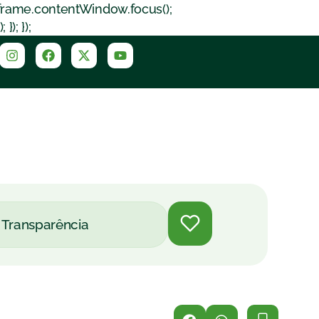
iframe.contentWindow.focus();
); });
Transparência