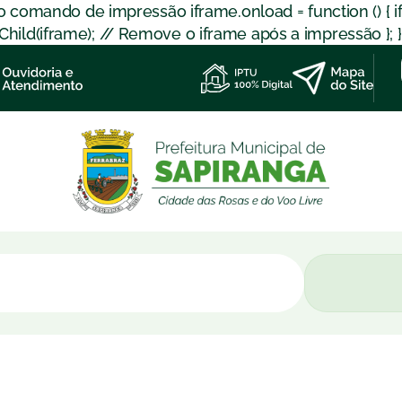
 o comando de impressão iframe.onload = function () { 
d(iframe); // Remove o iframe após a impressão }; }); }