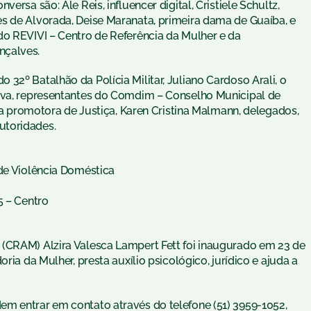
ersa são: Ale Reis, influencer digital, Cristiele Schultz,
s de Alvorada, Deise Maranata, primeira dama de Guaíba, e
do REVIVI – Centro de Referência da Mulher e da
nçalves.
32º Batalhão da Polícia Militar, Juliano Cardoso Arali, o
ilva, representantes do Comdim – Conselho Municipal de
, a promotora de Justiça, Karen Cristina Malmann, delegados,
utoridades.
 de Violência Doméstica
5 – Centro
 (CRAM) Alzira Valesca Lampert Fett foi inaugurado em 23 de
ria da Mulher, presta auxílio psicológico, jurídico e ajuda a
m entrar em contato através do telefone (51) 3959-1052,