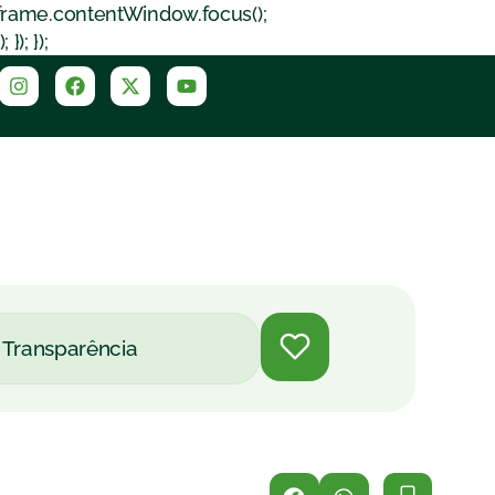
iframe.contentWindow.focus();
); });
Transparência