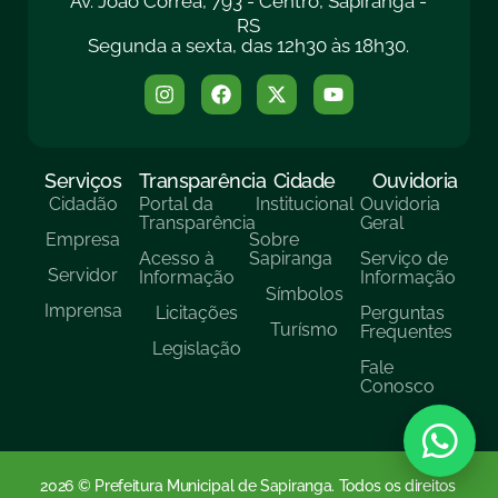
Av. João Corrêa, 793 - Centro, Sapiranga -
RS
Segunda a sexta, das 12h30 às 18h30.
Serviços
Transparência
Cidade
Ouvidoria
Cidadão
Portal da
Institucional
Ouvidoria
Transparência
Geral
Empresa
Sobre
Acesso à
Sapiranga
Serviço de
Servidor
Informação
Informação
Símbolos
Imprensa
Licitações
Perguntas
Turísmo
Frequentes
Legislação
Fale
Conosco
2026 © Prefeitura Municipal de Sapiranga. Todos os direitos