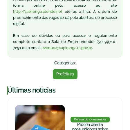
forma online pelo acesso ao site
http://sapiranga.atende.net
até às 23h59. A ordem de
preenchimento das vagas se dá pela abertura do processo
digital.
Em caso de dúvidas ou para acessar o regulamento
completo contate a Sala do Empreendedor (51) 99710-
7291 ou o email
eventos@sapiranga.rs.gov.br
.
Categorias:
Prefeitura
|
Últimas notícias
Defesa do Consumidor
Procon orienta
consumidores sobre