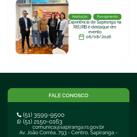
Habitação
Planejamento
Experiência de Sapiranga na
REURB é destaque em
evento
06/08/2026
FALE CONOSCO
(51) 3599-9500
(51) 2150-0163
comunica@sapiranga.rs.gov.br
Av. João Corrêa, 793 - Centro, Sapiranga -