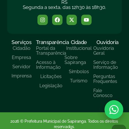
RS
Segunda a sexta, das 12h30 às 18h30.
Serviços
Transparência
Cidade
Ouvidoria
Cidadão
Portal da
Institucional
Ouvidoria
Transparência
Geral
Empresa
Sobre
Acesso à
Sapiranga
Serviço de
Servidor
Informação
Informação
Símbolos
Imprensa
Licitações
Perguntas
Turísmo
Frequentes
Legislação
Fale
Conosco
2026 © Prefeitura Municipal de Sapiranga. Todos os direitos
reservados.