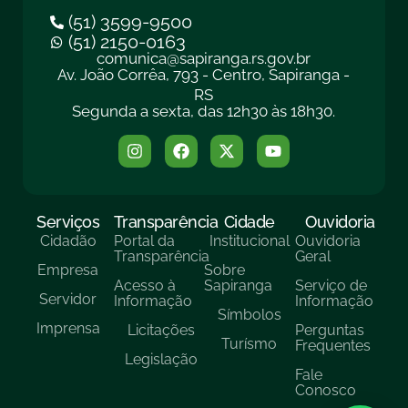
(51) 3599-9500
(51) 2150-0163
comunica@sapiranga.rs.gov.br
Av. João Corrêa, 793 - Centro, Sapiranga -
RS
Segunda a sexta, das 12h30 às 18h30.
Serviços
Transparência
Cidade
Ouvidoria
Cidadão
Portal da
Institucional
Ouvidoria
Transparência
Geral
Empresa
Sobre
Acesso à
Sapiranga
Serviço de
Servidor
Informação
Informação
Símbolos
Imprensa
Licitações
Perguntas
Turísmo
Frequentes
Legislação
Fale
Conosco