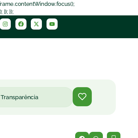
iframe.contentWindow.focus();
); });
Transparência