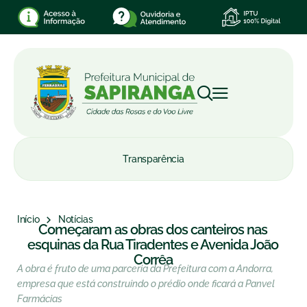
Transparência
Início
Notícias
Começaram as obras dos canteiros nas
esquinas da Rua Tiradentes e Avenida João
Corrêa
A obra é fruto de uma parceria da Prefeitura com a Andorra,
empresa que está construindo o prédio onde ficará a Panvel
Farmácias