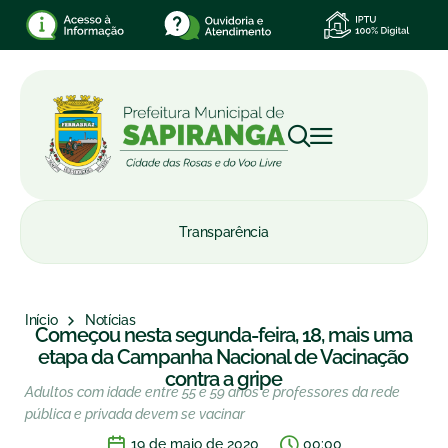
Transparência
Início
Notícias
Começou nesta segunda-feira, 18, mais uma
etapa da Campanha Nacional de Vacinação
contra a gripe
Adultos com idade entre 55 e 59 anos e professores da rede
pública e privada devem se vacinar
19 de maio de 2020
00:00