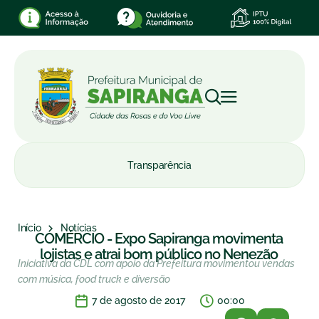
Transparência
Início
Notícias
COMÉRCIO - Expo Sapiranga movimenta
lojistas e atrai bom público no Nenezão
Iniciativa da CDL com apoio da Prefeitura movimentou vendas
com música, food truck e diversão
7 de agosto de 2017
00:00