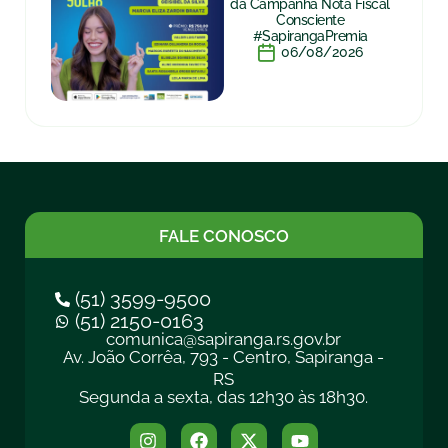
da Campanha Nota Fiscal
Consciente
#SapirangaPremia
06/08/2026
FALE CONOSCO
(51) 3599-9500
(51) 2150-0163
comunica@sapiranga.rs.gov.br
Av. João Corrêa, 793 - Centro, Sapiranga -
RS
Segunda a sexta, das 12h30 às 18h30.