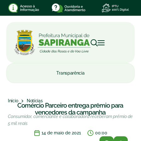
Transparência
Início
Notícias
Comércio Parceiro entrega prêmio para
vencedores da campanha
Consumidor, comerciante e colaboradora receberam prêmio de
5 mil reais
14 de maio de 2021
00:00