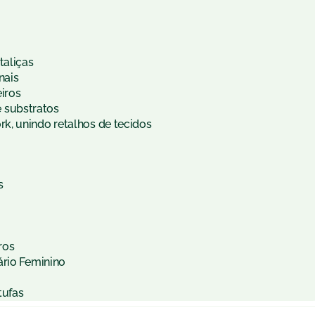
aliças
nais
iros
substratos
k, unindo retalhos de tecidos
s
ros
ário Feminino
tufas