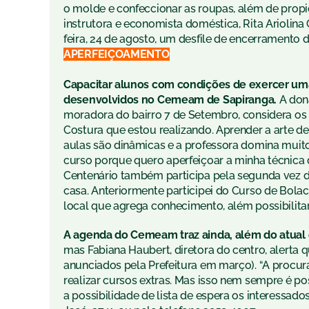
o molde e confeccionar as roupas, além de propic
instrutora e economista doméstica, Rita Ariolina
feira, 24 de agosto, um desfile de encerramento
APERFEIÇOAMENTO
Capacitar alunos com condições de exercer uma
desenvolvidos no Cemeam de Sapiranga.
A dona
moradora do bairro 7 de Setembro, considera os 
Costura que estou realizando. Aprender a arte de
aulas são dinâmicas e a professora domina muit
curso porque quero aperfeiçoar a minha técnica d
Centenário também participa pela segunda vez 
casa. Anteriormente participei do Curso de Bol
local que agrega conhecimento, além possibilitar
A agenda do Cemeam traz ainda, além do atual 
mas Fabiana Haubert, diretora do centro, alerta 
anunciados pela Prefeitura em março). “A procu
realizar cursos extras. Mas isso nem sempre é po
a possibilidade de lista de espera os interessa