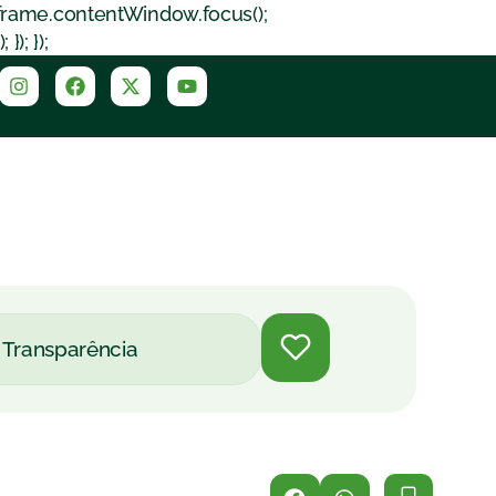
iframe.contentWindow.focus();
); });
Transparência