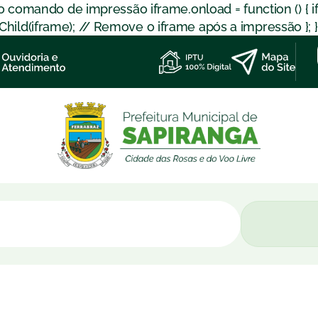
 o comando de impressão iframe.onload = function () { 
d(iframe); // Remove o iframe após a impressão }; }); }