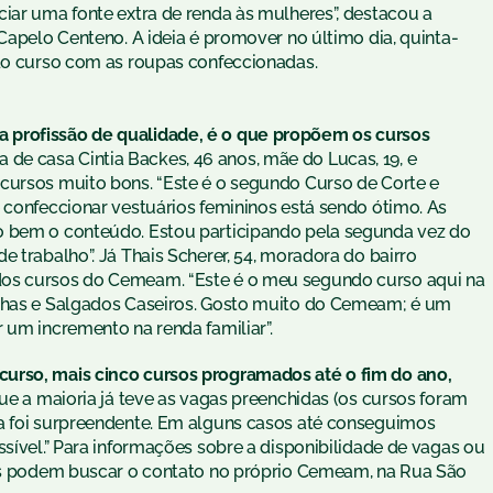
iar uma fonte extra de renda às mulheres”, destacou a
 Capelo Centeno. A ideia é promover no último dia, quinta-
 do curso com as roupas confeccionadas.
 profissão de qualidade, é o que propõem os cursos
 de casa Cintia Backes, 46 anos, mãe do Lucas, 19, e
cursos muito bons. “Este é o segundo Curso de Corte e
 confeccionar vestuários femininos está sendo ótimo. As
o bem o conteúdo. Estou participando pela segunda vez do
e trabalho”. Já Thais Scherer, 54, moradora do bairro
dos cursos do Cemeam. “Este é o meu segundo curso aqui na
achas e Salgados Caseiros. Gosto muito do Cemeam; é um
 um incremento na renda familiar”.
curso, mais cinco cursos programados até o fim do ano,
que a maioria já teve as vagas preenchidas (os cursos foram
ra foi surpreendente. Em alguns casos até conseguimos
ssível.” Para informações sobre a disponibilidade de vagas ou
dos podem buscar o contato no próprio Cemeam, na Rua São