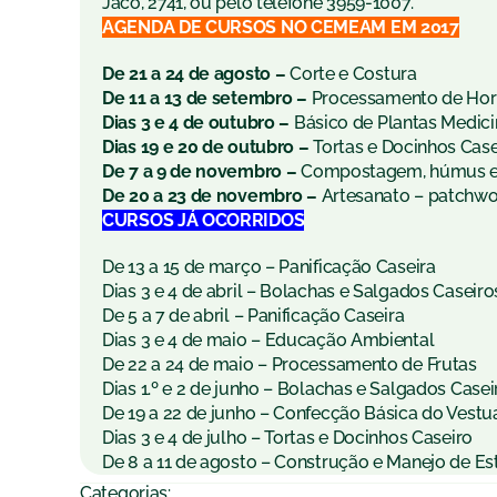
Jacó, 2741, ou pelo telefone 3959-1007.
AGENDA DE CURSOS NO CEMEAM EM 2017
De 21 a 24 de agosto –
Corte e Costura
De 11 a 13 de setembro –
Processamento de Hort
Dias 3 e 4 de outubro –
Básico de Plantas Medici
Dias 19 e 20 de outubro –
Tortas e Docinhos Case
De 7 a 9 de novembro –
Compostagem, húmus e 
De 20 a 23 de novembro –
Artesanato – patchwor
CURSOS JÁ OCORRIDOS
De 13 a 15 de março – Panificação Caseira
Dias 3 e 4 de abril – Bolachas e Salgados Caseiro
De 5 a 7 de abril – Panificação Caseira
Dias 3 e 4 de maio – Educação Ambiental
De 22 a 24 de maio – Processamento de Frutas
Dias 1.º e 2 de junho – Bolachas e Salgados Casei
De 19 a 22 de junho – Confecção Básica do Vestu
Dias 3 e 4 de julho – Tortas e Docinhos Caseiro
De 8 a 11 de agosto – Construção e Manejo de Es
Categorias: