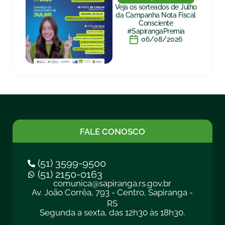
Veja os sorteados de Julho
da Campanha Nota Fiscal
Consciente
#SapirangaPremia
06/08/2026
FALE CONOSCO
(51) 3599-9500
(51) 2150-0163
comunica@sapiranga.rs.gov.br
Av. João Corrêa, 793 - Centro, Sapiranga -
RS
Segunda a sexta, das 12h30 às 18h30.