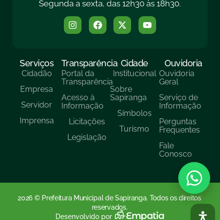
Segunda a sexta, das 12h30 às 18h30.
Serviços
Transparência
Cidade
Ouvidoria
Cidadão
Portal da
Institucional
Ouvidoria
Transparência
Geral
Empresa
Sobre
Acesso à
Sapiranga
Serviço de
Servidor
Informação
Informação
Símbolos
Imprensa
Licitações
Perguntas
Turísmo
Frequentes
Legislação
Fale
Conosco
2026 © Prefeitura Municipal de Sapiranga. Todos os direitos
reservados.
Desenvolvido por