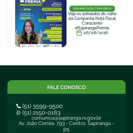
Administração Fazendária
Veja os sorteados de Julho
da Campanha Nota Fiscal
Consciente
#SapirangaPremia
06/08/2026
FALE CONOSCO
(51) 3599-9500
(51) 2150-0163
comunica@sapiranga.rs.gov.br
Av. João Corrêa, 793 - Centro, Sapiranga -
RS