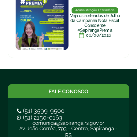
Administração Fazendária
Veja os sorteados de Julho
da Campanha Nota Fiscal
Consciente
#SapirangaPremia
06/08/2026
FALE CONOSCO
(51) 3599-9500
(51) 2150-0163
comunica@sapiranga.rs.gov.br
Av. João Corrêa, 793 - Centro, Sapiranga -
RS