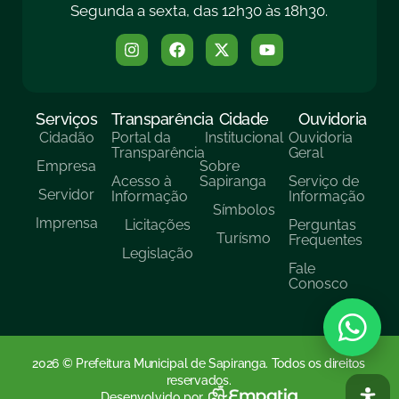
Segunda a sexta, das 12h30 às 18h30.
Serviços
Transparência
Cidade
Ouvidoria
Cidadão
Portal da
Institucional
Ouvidoria
Transparência
Geral
Empresa
Sobre
Acesso à
Sapiranga
Serviço de
Servidor
Informação
Informação
Símbolos
Imprensa
Licitações
Perguntas
Turísmo
Frequentes
Legislação
Fale
Conosco
2026 © Prefeitura Municipal de Sapiranga. Todos os direitos
reservados.
Desenvolvido por