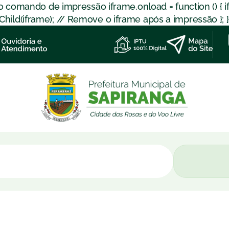
 o comando de impressão iframe.onload = function () { 
d(iframe); // Remove o iframe após a impressão }; }); }