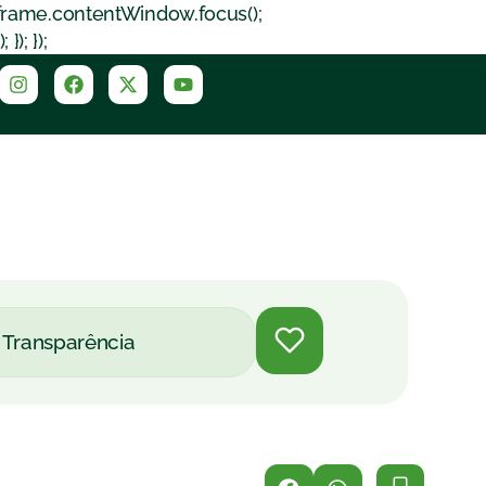
iframe.contentWindow.focus();
); });
Transparência