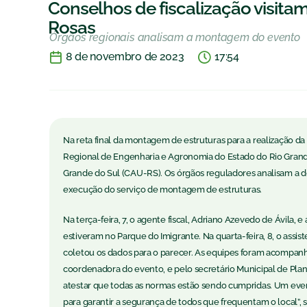
Conselhos de fiscalização visitam
Rosas
Órgãos regionais analisam a montagem do evento
8 de novembro de 2023
17:54
Na reta final da montagem de estruturas para a realização d
Regional de Engenharia e Agronomia do Estado do Rio Grand
Grande do Sul (CAU-RS). Os órgãos reguladores analisam a
execução do serviço de montagem de estruturas.
Na terça-feira, 7, o agente fiscal, Adriano Azevedo de Ávila, 
estiveram no Parque do Imigrante. Na quarta-feira, 8, o assist
coletou os dados para o parecer. As equipes foram acompanh
coordenadora do evento, e pelo secretário Municipal de Plane
atestar que todas as normas estão sendo cumpridas. Um event
para garantir a segurança de todos que frequentam o local”, s