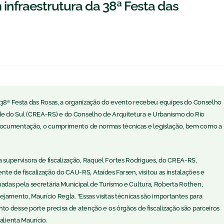
 infraestrutura da 38ª Festa das
a 38ª Festa das Rosas, a organização do evento recebeu equipes do Conselho
e do Sul (CREA-RS) e do Conselho de Arquitetura e Urbanismo do Rio
 documentação, o cumprimento de normas técnicas e legislação, bem como a
e a supervisora de fiscalização, Raquel Fortes Rodrigues, do CREA-RS,
ente de fiscalização do CAU-RS, Ataídes Farsen, visitou as instalações e
adas pela secretária Municipal de Turismo e Cultura, Roberta Rothen,
jamento, Maurício Regla. “Essas visitas técnicas são importantes para
o desse porte precisa de atenção e os órgãos de fiscalização são parceiros
alienta Maurício.