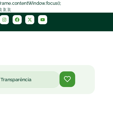
iframe.contentWindow.focus();
); });
Transparência