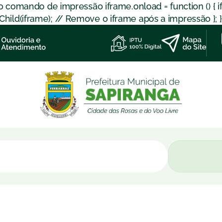
 o comando de impressão iframe.onload = function () { 
d(iframe); // Remove o iframe após a impressão }; }); }